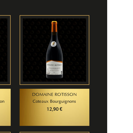
DOMAINE ROTISSON
ton
Coteaux Bourguignons
12,90 €