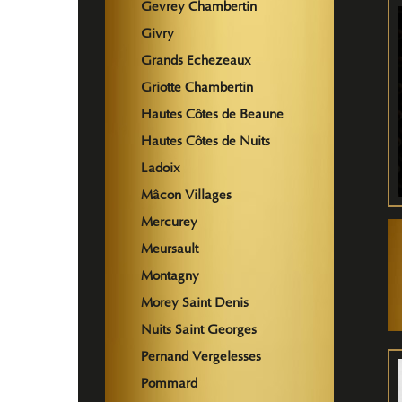
Gevrey Chambertin
Givry
Grands Echezeaux
Griotte Chambertin
Hautes Côtes de Beaune
Hautes Côtes de Nuits
Ladoix
Mâcon Villages
Mercurey
Meursault
Montagny
Morey Saint Denis
Nuits Saint Georges
Pernand Vergelesses
Pommard