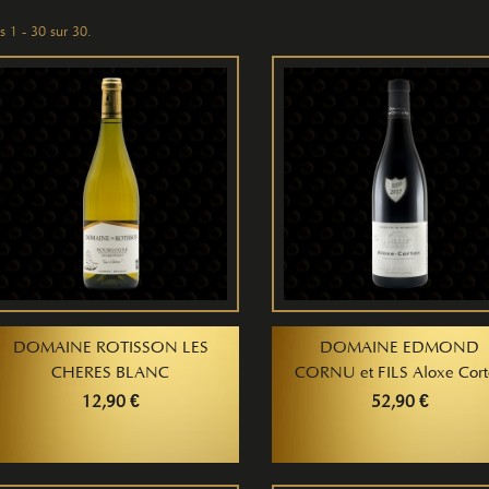
s 1 - 30 sur 30.
DOMAINE ROTISSON LES
DOMAINE EDMOND
CHERES BLANC
CORNU et FILS Aloxe Cor
12,90 €
52,90 €