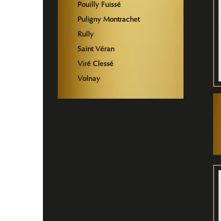
Pouilly Fuissé
Puligny Montrachet
Rully
Saint Véran
Viré Clessé
Volnay