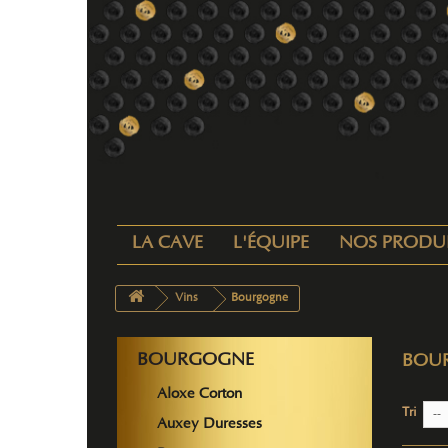
LA CAVE
L'ÉQUIPE
NOS PRODU
Vins
Bourgogne
BOURGOGNE
BOU
Aloxe Corton
Tri
--
Auxey Duresses