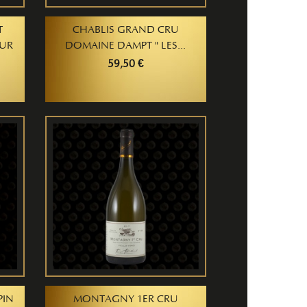
T
CHABLIS GRAND CRU
EUR
DOMAINE DAMPT " LES...
59,50 €
PIN
MONTAGNY 1ER CRU