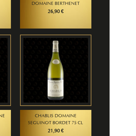
DOMAINE BERTHENET
26,90 €
NE
CHABLIS DOMAINE
SEGUINOT BORDET 75 CL
21,90 €