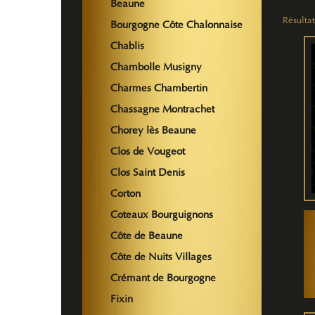
Beaune
Résultat
Bourgogne Côte Chalonnaise
Chablis
Chambolle Musigny
Charmes Chambertin
Chassagne Montrachet
Chorey lès Beaune
Clos de Vougeot
Clos Saint Denis
Corton
Coteaux Bourguignons
Côte de Beaune
Côte de Nuits Villages
Crémant de Bourgogne
Fixin