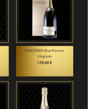
ROEDERER Brut Premier
Magnum
129,00 €