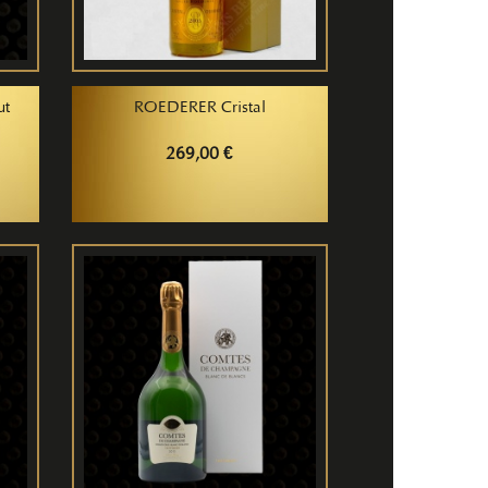
ut
ROEDERER Cristal
269,00 €