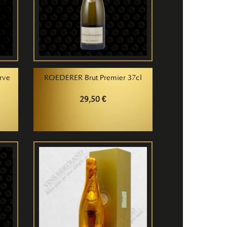
rve
ROEDERER Brut Premier 37cl
29,50 €