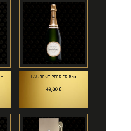
ut
LAURENT PERRIER Brut
49,00 €