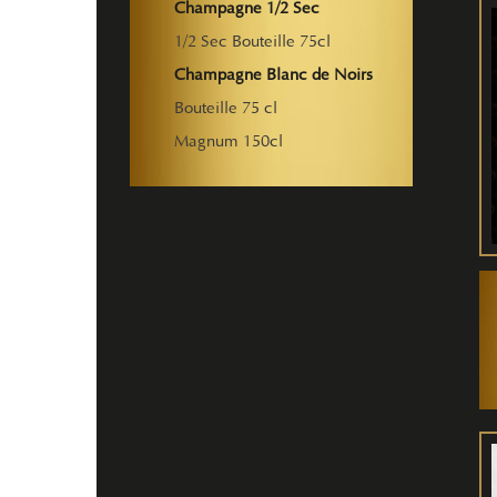
Champagne 1/2 Sec
1/2 Sec Bouteille 75cl
Champagne Blanc de Noirs
Bouteille 75 cl
Magnum 150cl