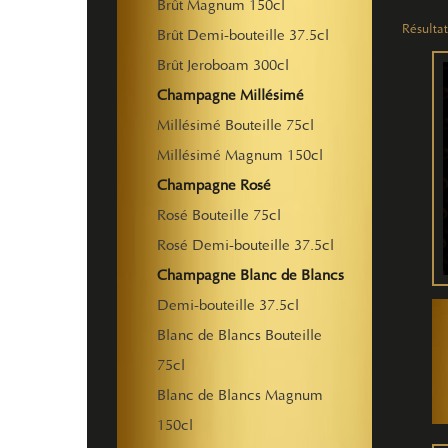
Brût Magnum 150cl
Résultat
Brût Demi-bouteille 37.5cl
Brût Jeroboam 300cl
Champagne Millésimé
Millésimé Bouteille 75cl
Millésimé Magnum 150cl
Champagne Rosé
Rosé Bouteille 75cl
Rosé Demi-bouteille 37.5cl
Champagne Blanc de Blancs
Demi-bouteille 37.5cl
Blanc de Blancs Bouteille
75cl
Blanc de Blancs Magnum
150cl