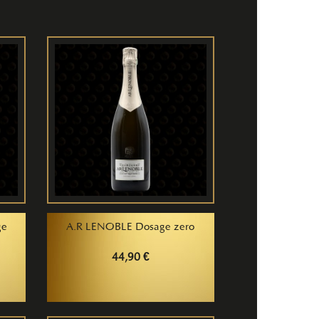
ge
A.R LENOBLE Dosage zero
44,90 €