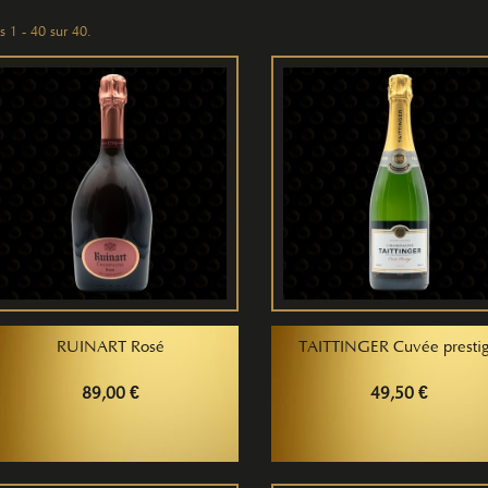
s 1 - 40 sur 40.
RUINART Rosé
TAITTINGER Cuvée presti
89,00 €
49,50 €