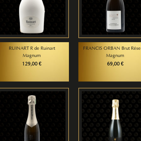
RUINART R de Ruinart
FRANCIS ORBAN Brut Rése
Magnum
Magnum
129,00 €
69,00 €