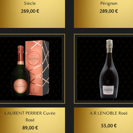
Siècle
Pérignon
269,00 €
289,00 €
LAURENT PERRIER Cuvée
A.R LENOBLE Rosé
Rosé
55,00 €
89,00 €