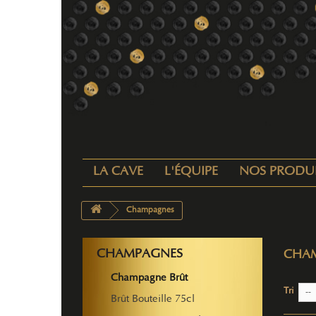
LA CAVE
L'ÉQUIPE
NOS PRODU
Champagnes
CHAMPAGNES
CHA
Champagne Brût
Tri
--
Brût Bouteille 75cl