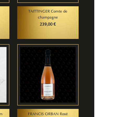
TAITTINGER Comte de
champagne
239,00 €
om
FRANCIS ORBAN Rosé