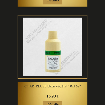
Détails
CHARTREUSE Elixir végétal 10cl 69°
16,90 €