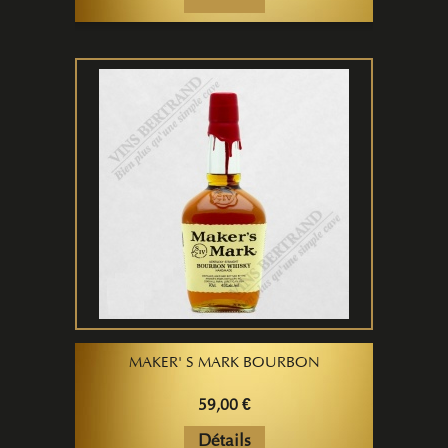
MAKER' S MARK BOURBON
59,00 €
Détails