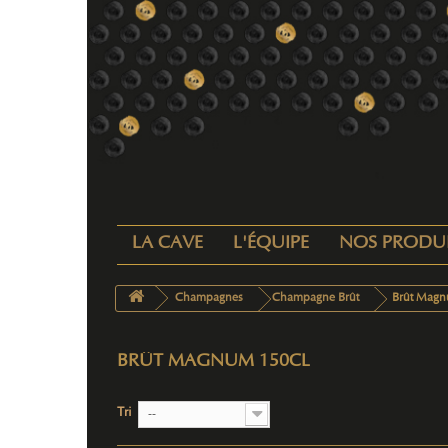
LA CAVE
L'ÉQUIPE
NOS PRODU
Champagnes
Champagne Brût
Brût Magn
BRÛT MAGNUM 150CL
Tri
--