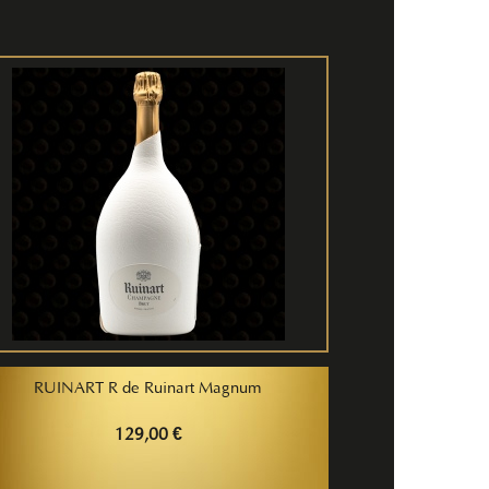
RUINART R de Ruinart Magnum
129,00 €