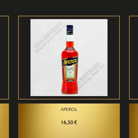
APEROL
16,50 €