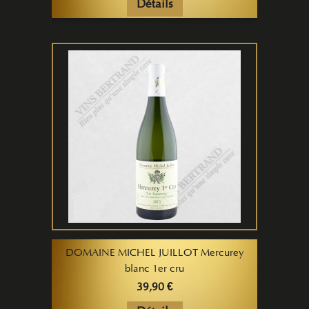
Détails
DOMAINE MICHEL JUILLOT Mercurey
blanc 1er cru
39,90 €