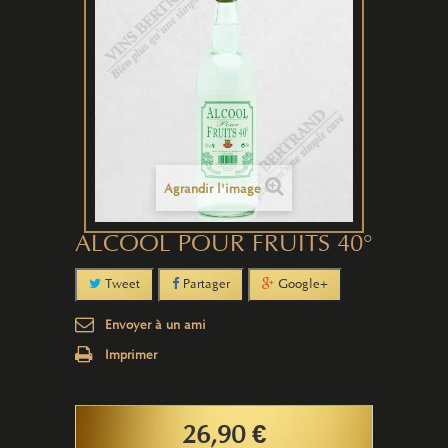
Agrandir l'image
ALCOOL POUR FRUITS 40°
Tweet
Partager
Google+
Envoyer à un ami
Imprimer
26,90 €