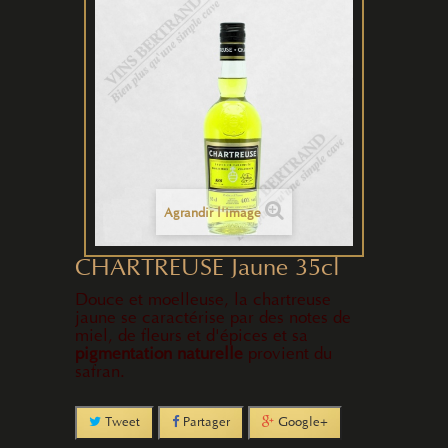
Agrandir l'image
CHARTREUSE Jaune 35cl
Douce et moelleuse, la chartreuse
jaune se caractérise par des notes de
miel, de fleurs et d'épices et sa
pigmentation naturelle
provient du
safran.
Tweet
Partager
Google+