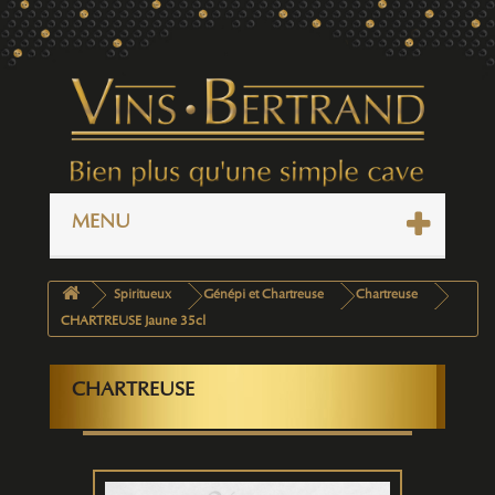
MENU
Spiritueux
Génépi et Chartreuse
Chartreuse
CHARTREUSE Jaune 35cl
CHARTREUSE