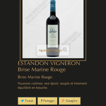
Agrandir l'image
ESTANDON VIGNERON
Brise Marine Rouge
Brise Marine Rouge
Nuances violines, nez épicé, souple et finement
équilibré en bouche.
Tweet
Partager
Google+