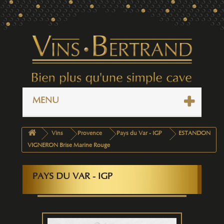
MENU
Vins
Provence
Pays du Var - IGP
ESTANDON
VIGNERON Brise Marine Rouge
PAYS DU VAR - IGP