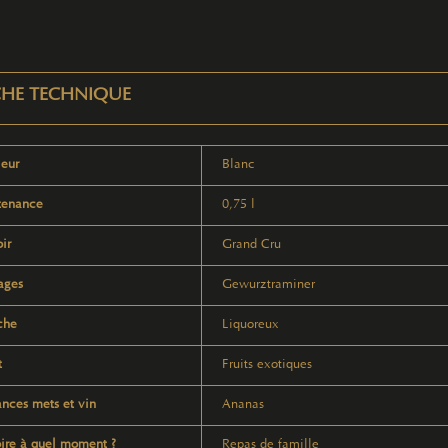
CHE TECHNIQUE
eur
Blanc
tenance
0,75 l
oir
Grand Cru
ages
Gewurztraminer
che
Liquoreux
t
Fruits exotiques
ances mets et vin
Ananas
ire à quel moment ?
Repas de famille