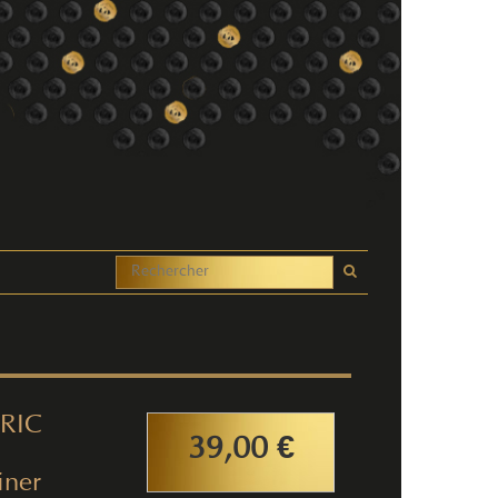
RIC
39,00 €
iner