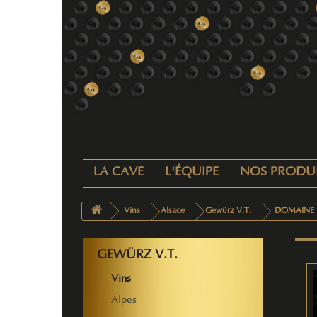
LA CAVE
L'ÉQUIPE
NOS PRODU
Vins
Alsace
Gewürz V.T.
DOMAINE E
GEWÜRZ V.T.
Vins
Alpes