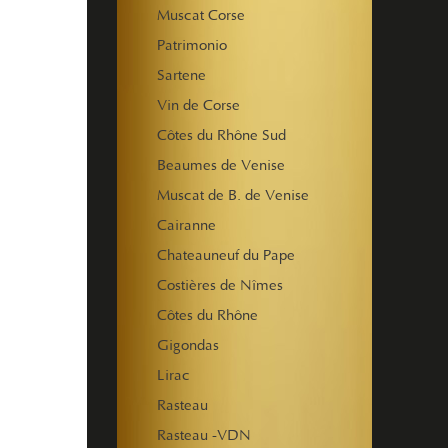
Muscat Corse
Patrimonio
Sartene
Vin de Corse
Côtes du Rhône Sud
Beaumes de Venise
Muscat de B. de Venise
Cairanne
Chateauneuf du Pape
Costières de Nîmes
Côtes du Rhône
Gigondas
Lirac
Rasteau
Rasteau -VDN