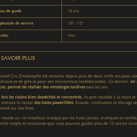
au de garde
10 ans
érature de service
10° - 12°
rafer
Non
 SAVOIR PLUS
rand Cru Zinnkoepflé est reconnu depuis plus de deux mille ans pour son 
alcaire et de grès et pour son microclimat méditerranéen. Ce dernier,
en 
es, permet de réaliser des vendanges tardives
tous les ans.
fois les raisins bien desséchés et concentrés
, ils sont récoltés à la main 
 extraire le nectar
des baies passerillées
. Ensuite, vinification et élevage 
econd sur lies fines.
n résulte un vin moelleux marqué par les fruits jaunes, exotiques et confit
eille ample et onctueuse que vous pourrez garder plus de 10 ans en cave