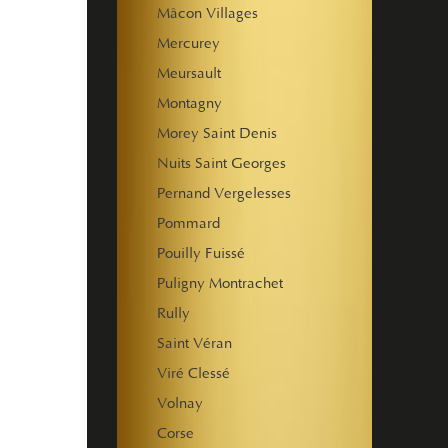
Mâcon Villages
Mercurey
Meursault
Montagny
Morey Saint Denis
Nuits Saint Georges
Pernand Vergelesses
Pommard
Pouilly Fuissé
Puligny Montrachet
Rully
Saint Véran
Viré Clessé
Volnay
Corse