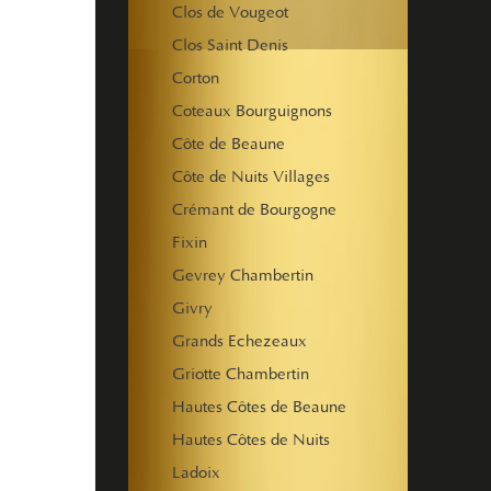
Clos de Vougeot
Clos Saint Denis
Corton
Coteaux Bourguignons
Côte de Beaune
Côte de Nuits Villages
Crémant de Bourgogne
Fixin
Gevrey Chambertin
Givry
Grands Echezeaux
Griotte Chambertin
Hautes Côtes de Beaune
Hautes Côtes de Nuits
Ladoix