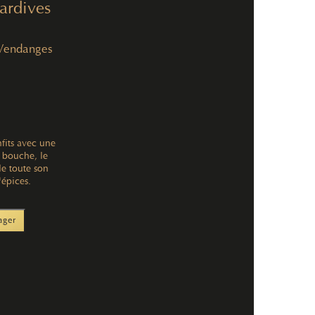
ardives
Vendanges
fits avec une
 bouche, le
e toute son
'épices.
ager