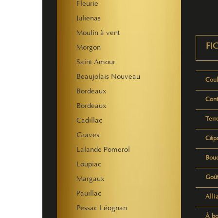
Fleurie
Julienas
Moulin à vent
FI
Morgon
Saint Amour
Beaujolais Nouveau
Coul
Bordeaux
Con
Bordeaux
Terr
Cadillac
Graves
Cép
Lalande Pomerol
Bou
Loupiac
Goû
Margaux
Pauillac
Alli
Pessac Léognan
À bo