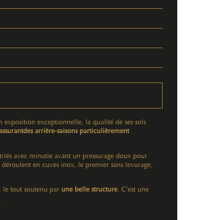
exposition exceptionnelle, la qualité de ses sols
assurant
des arrière-saisons particulièrement
et triés avec minutie avant un pressurage doux pour
se déroulent en cuves inox, le premier sans levurage,
s, le tout soutenu par
une belle structure
. C’est une
.