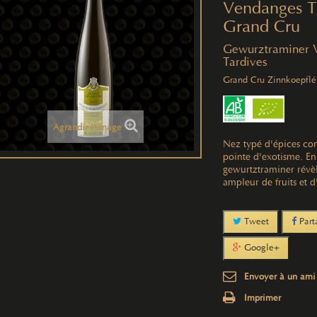
Vendanges T
Grand Cru
Gewurztraminer 
Tardives
Grand Cru
Zinnkoepflé
Agrandir l'image
Nez typé d'épices con
pointe d'exotisme. En
gewurtztraminer révèl
ampleur de fruits et d
Tweet
Part
Google+
Envoyer à un ami
Imprimer