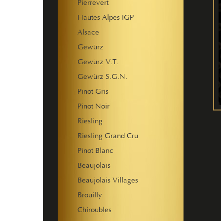
Pierrevert
Hautes Alpes IGP
Alsace
Gewürz
Gewürz V.T.
Gewürz S.G.N.
Pinot Gris
Pinot Noir
Riesling
Riesling Grand Cru
Pinot Blanc
Beaujolais
Beaujolais Villages
Brouilly
Chiroubles