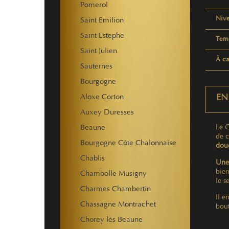
Pomerol
Nive
Saint Emilion
Saint Estephe
Temp
Saint Julien
À ca
Sauternes
Bourgogne
Aloxe Corton
EN
Auxey Duresses
Le G
Beaune
de c
Bourgogne Côte Chalonnaise
douc
Chablis
Une 
bien
Chambolle Musigny
le s
Charmes Chambertin
Il e
Chassagne Montrachet
bout
Chorey lès Beaune