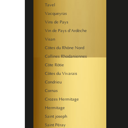
Tavel
Vacqueyras
Vins de Pays
Vin de Pays d'Ardèche
Visan
Côtes du Rhône Nord
Collines Rhodaniennes
Côte Rôtie
Côtes du Vivarais
Condrieu
Cornas
Crozes Hermitage
Hermitage
Saint joseph
Saint Péray