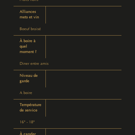
Alliances
mets et vin
Boeuf braisé
À boire à
quel
moment ?
Diner entre amis
Niveau de
garde
A boire
Température
de service
16° - 18°
À carafer