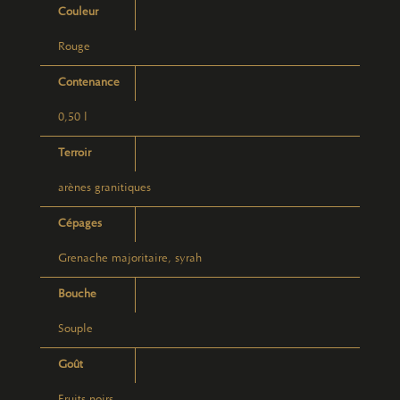
Couleur
Rouge
Contenance
0,50 l
Terroir
arènes granitiques
Cépages
Grenache majoritaire, syrah
Bouche
Souple
Goût
Fruits noirs