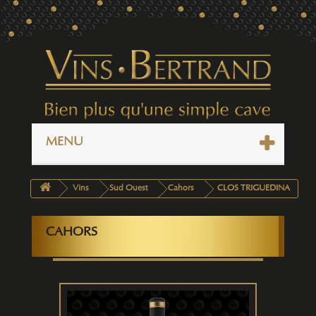
MENU
Vins
Sud Ouest
Cahors
CLOS TRIGUEDINA
CAHORS