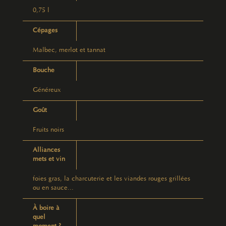
0,75 l
Cépages
Malbec, merlot et tannat
Bouche
Généreux
Goût
Fruits noirs
Alliances
mets et vin
foies gras, la charcuterie et les viandes rouges grillées
ou en sauce...
À boire à
quel