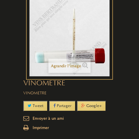
Agrandir l'image
VINOMETRE
VINOMETRE
Tweet
Partager
Google+
Envoyer à un ami
Imprimer