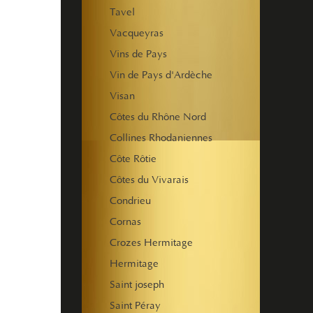
Tavel
Vacqueyras
Vins de Pays
Vin de Pays d'Ardèche
Visan
Côtes du Rhône Nord
Collines Rhodaniennes
Côte Rôtie
Côtes du Vivarais
Condrieu
Cornas
Crozes Hermitage
Hermitage
Saint joseph
Saint Péray