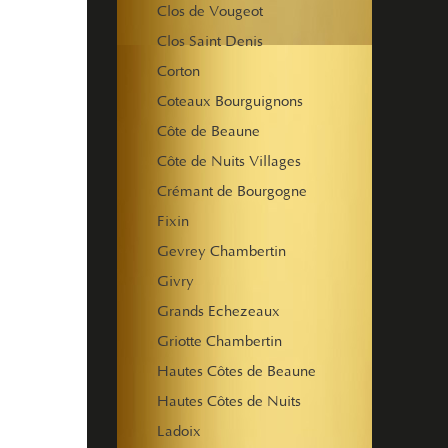
Clos de Vougeot
Clos Saint Denis
Corton
Coteaux Bourguignons
Côte de Beaune
Côte de Nuits Villages
Crémant de Bourgogne
Fixin
Gevrey Chambertin
Givry
Grands Echezeaux
Griotte Chambertin
Hautes Côtes de Beaune
Hautes Côtes de Nuits
Ladoix