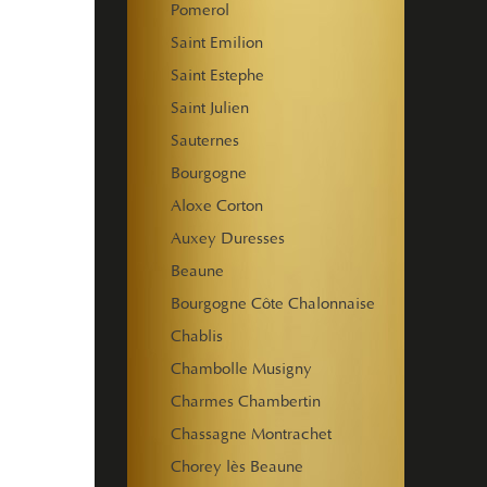
Pomerol
Saint Emilion
Saint Estephe
Saint Julien
Sauternes
Bourgogne
Aloxe Corton
Auxey Duresses
Beaune
Bourgogne Côte Chalonnaise
Chablis
Chambolle Musigny
Charmes Chambertin
Chassagne Montrachet
Chorey lès Beaune