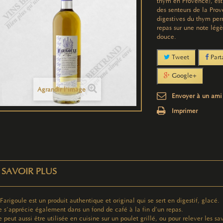
thym en Provence), est
des senteurs de la Prov
digestives du thym perm
repas sur une note lég
douce.
Tweet
Part
Google+
Agrandir l'image
Envoyer à un ami
Imprimer
 SAVOIR PLUS
 Farigoule est un produit authentique et original qui se sert en digestif, glacé.
le s’apprécie également dans un fond de café à la fin d’un repas.
le peut aussi être utilisée en cuisine sur un poulet grillé, ou pour relever le