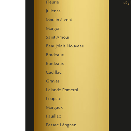
Fleurie
dégl
Julienas
Moulin à vent
Morgon
Saint Amour
Beaujolais Nouveau
Bordeaux
Bordeaux
Cadillac
Graves
Lalande Pomerol
Loupiac
Margaux
Pauillac
Pessac Léognan