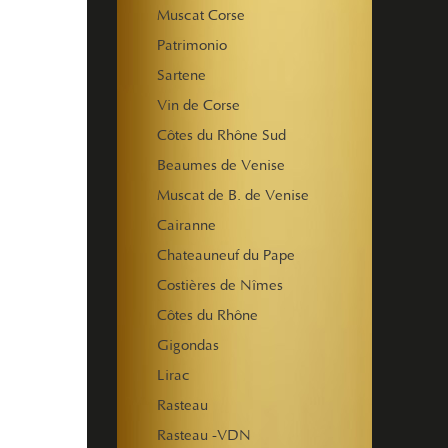
Muscat Corse
Patrimonio
Sartene
Vin de Corse
Côtes du Rhône Sud
Beaumes de Venise
Muscat de B. de Venise
Cairanne
Chateauneuf du Pape
Costières de Nîmes
Côtes du Rhône
Gigondas
Lirac
Rasteau
Rasteau -VDN