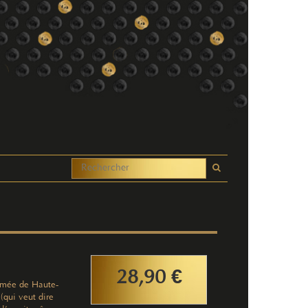
28,90 €
fumée de Haute-
(qui veut dire