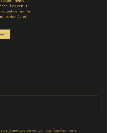
 l’esprit même
ence. Les vertus
ettent de finir le
ère, parfumée et
ager
s saveurs d’une poêlée de Gambas flambée, ou en