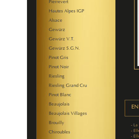
Pierrevert
Hautes Alpes IGP
Alsace
Gewürz
Gewürz V.T.
Gewürz S.G.N.
Pinot Gris
Pinot Noir
Riesling
Riesling Grand Cru
Pinot Blanc
Beaujolais
EN
Beaujolais Villages
Brouilly
- La
- El
Chiroubles
- El