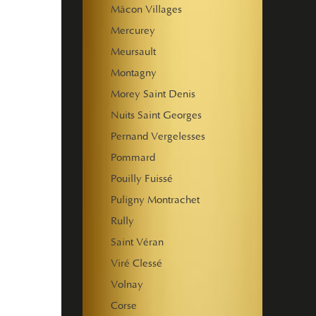
Mâcon Villages
Mercurey
Meursault
Montagny
Morey Saint Denis
Nuits Saint Georges
Pernand Vergelesses
Pommard
Pouilly Fuissé
Puligny Montrachet
Rully
Saint Véran
Viré Clessé
Volnay
Corse